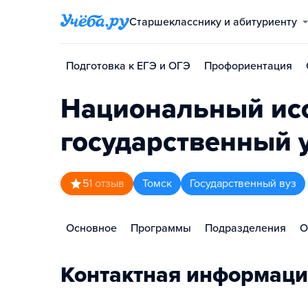
Старшекласснику и абитуриенту
Подготовка к ЕГЭ и ОГЭ
Профориентация
Национальный исс
государственный 
5
1
отзыв
Томск
Государственный вуз
Основное
Программы
Подразделения
О
Контактная информаци