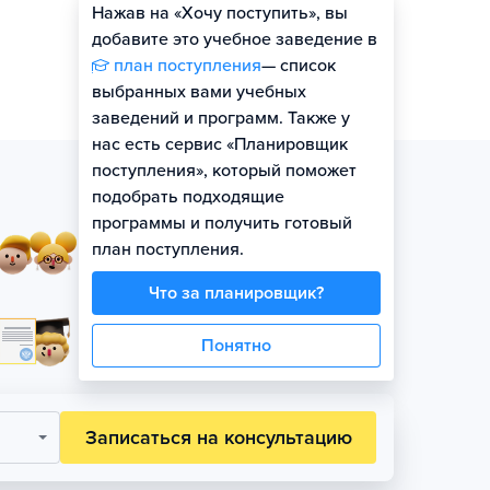
Нажав на «Хочу поступить», вы
Оценить шансы
добавите это учебное заведение в
план поступления
— список
выбранных вами учебных
заведений и программ. Также у
нас есть сервис «Планировщик
поступления», который поможет
подобрать подходящие
программы и получить готовый
Занятия в небольших
план поступления.
группах по уровню
Что за планировщик?
Официальная гарантия
Понятно
поступления на бюджет
Записаться на консультацию