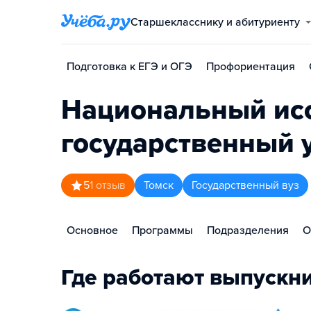
Старшекласснику и абитуриенту
Подготовка к ЕГЭ и ОГЭ
Профориентация
Национальный исс
государственный 
5
1
отзыв
Томск
Государственный вуз
Основное
Программы
Подразделения
О
Где работают выпускн