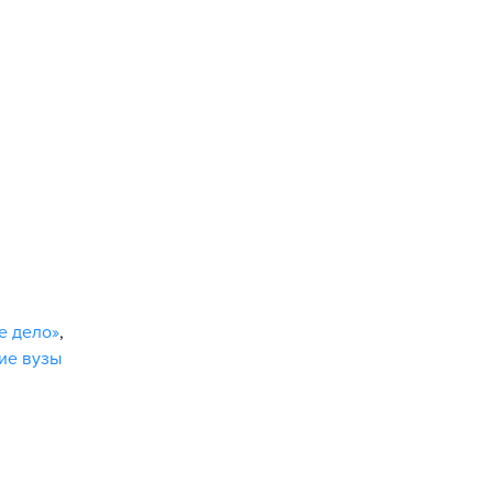
е дело»
,
ие вузы