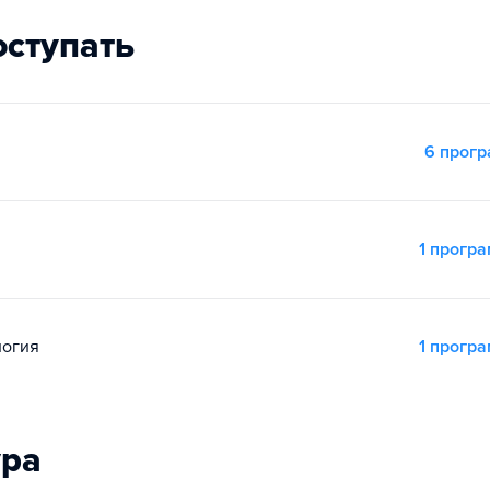
оступать
6 прог
1 прогр
логия
1 прогр
ура