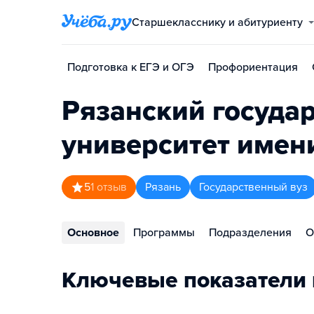
Старшекласснику и абитуриенту
Подготовка к ЕГЭ и ОГЭ
Профориентация
Рязанский госуда
университет имен
5
1
отзыв
Рязань
Государственный вуз
Основное
Программы
Подразделения
О
Ключевые показатели 