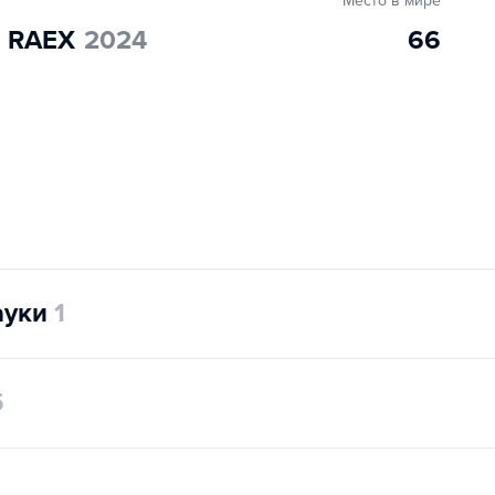
Место в мире
" RAEX
2024
66
ауки
1
5