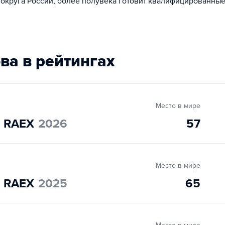
округа России, более полувека готовит квалифицированны
ова в рейтингах
Место в мире
" RAEX
2026
57
Место в мире
" RAEX
2025
65