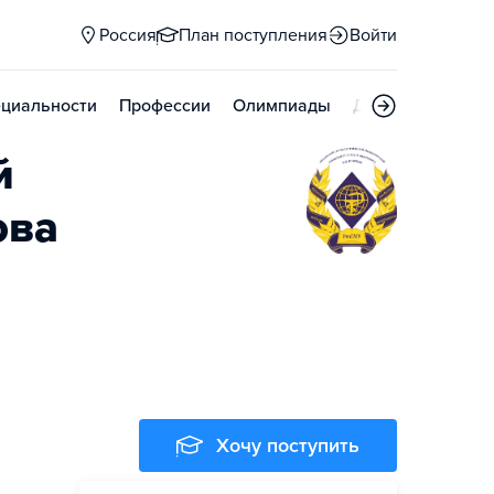
Россия
План поступления
Войти
циальности
Профессии
Олимпиады
Дни открытых д
й
ова
Хочу поступить