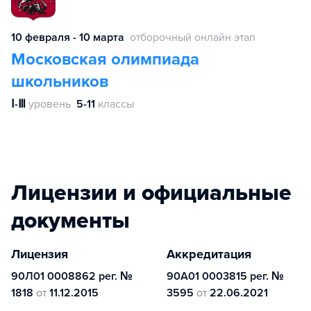
10 февраля - 10 марта
отборочный онлайн этап
Московская олимпиада
школьников
Ⅰ-Ⅲ
уровень
5-11
классы
Лицензии и официальные
документы
Лицензия
Аккредитация
90Л01 0008862 рег. №
90А01 0003815 рег. №
1818
от
11.12.2015
3595
от
22.06.2021