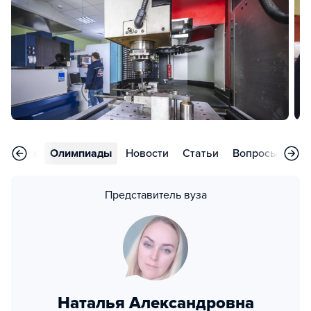
риятия
Олимпиады
Новости
Статьи
Вопросы
Кон
Представитель вуза
Наталья Александровна