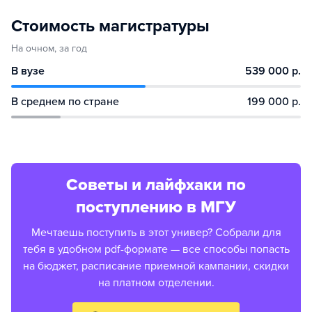
Стоимость магистратуры
На очном, за год
В вузе
539 000 р.
В среднем по стране
199 000 р.
Советы и лайфхаки по
поступлению в МГУ
Мечтаешь поступить в этот универ? Собрали для
тебя в удобном pdf-формате — все способы попасть
на бюджет, расписание приемной кампании, скидки
на платном отделении.