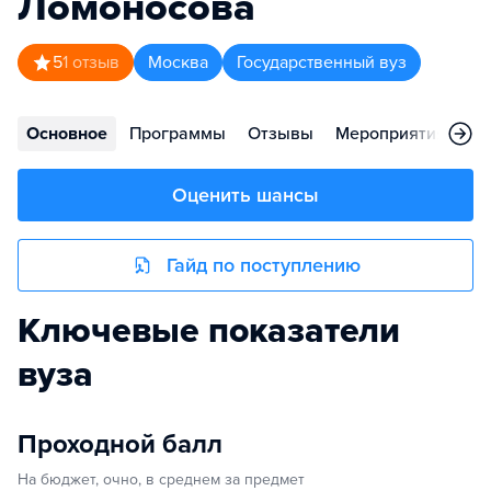
Ломоносова
5
1
отзыв
Москва
Государственный вуз
Основное
Программы
Отзывы
Мероприятия
Ст
Оценить шансы
Гайд по поступлению
Ключевые показатели
вуза
Проходной балл
На бюджет, очно, в среднем за предмет