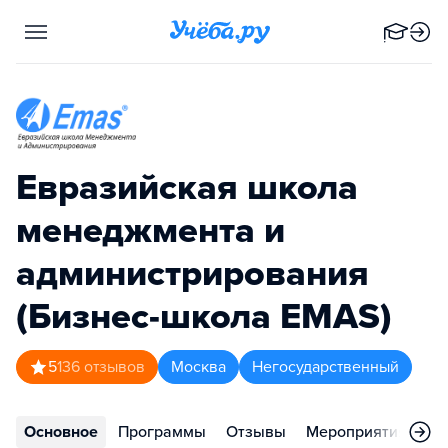
Евразийская школа
менеджмента и
администрирования
(Бизнес-школа EMAS)
5
136
отзывов
Москва
Негосударственный
Основное
Программы
Отзывы
Мероприятия
Ко