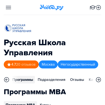
Русская Школа
Управления
4.7
20
отзывов
Москва
Негосударственный
вное
Программы
Подразделения
Отзывы
Карьера
Программы MBA