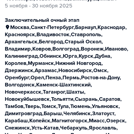
5 ноября - 30 ноября 2025
заключительный очный этап
Москва
,
Санкт-Петербург
,
Барнаул
,
Краснодар
,
Красноярск
,
Владивосток
,
Ставрополь
,
Архангельск
,
Белгород
,
Старый Оскол
,
Владимир
,
Ковров
,
Волгоград
,
Воронеж
,
Иваново
,
Калининград
,
Обнинск
,
Юрга
,
Курск
,
Дубна
,
Королев
,
Мурманск
,
Нижний Новгород
,
Дзержинск
,
Арзамас
,
Новосибирск
,
Омск
,
Оренбург
,
Орел
,
Пенза
,
Пермь
,
Ростов-на-Дону
,
Волгодонск
,
Каменск-Шахтинский
,
Новочеркасск
,
Таганрог
,
Шахты
,
Новокуйбышевск
,
Тольятти
,
Сызрань
,
Саратов
,
Тамбов
,
Тверь
,
Томск
,
Тула
,
Тюмень
,
Ульяновск
,
Димитровград
,
Барыш
,
Челябинск
,
Златоуст
,
Карабаш
,
Копейск
,
Магнитогорск
,
Миасс
,
Озерск
,
Снежинск
,
Усть-Катав
,
Чебаркуль
,
Ярославль
,