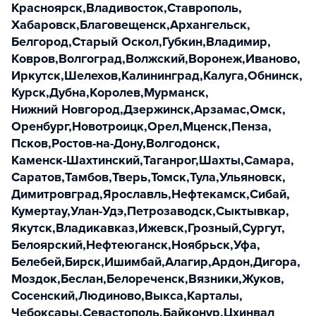
Красноярск
,
Владивосток
,
Ставрополь
,
Хабаровск
,
Благовещенск
,
Архангельск
,
Белгород
,
Старый Оскол
,
Губкин
,
Владимир
,
Ковров
,
Волгоград
,
Волжский
,
Воронеж
,
Иваново
,
Иркутск
,
Шелехов
,
Калининград
,
Калуга
,
Обнинск
,
Курск
,
Дубна
,
Королев
,
Мурманск
,
Нижний Новгород
,
Дзержинск
,
Арзамас
,
Омск
,
Оренбург
,
Новотроицк
,
Орел
,
Мценск
,
Пенза
,
Псков
,
Ростов-на-Дону
,
Волгодонск
,
Каменск-Шахтинский
,
Таганрог
,
Шахты
,
Самара
,
Саратов
,
Тамбов
,
Тверь
,
Томск
,
Тула
,
Ульяновск
,
Димитровград
,
Ярославль
,
Нефтекамск
,
Сибай
,
Кумертау
,
Улан-Удэ
,
Петрозаводск
,
Сыктывкар
,
Якутск
,
Владикавказ
,
Ижевск
,
Грозный
,
Сургут
,
Белоярский
,
Нефтеюганск
,
Ноябрьск
,
Уфа
,
Белебей
,
Бирск
,
Ишимбай
,
Алагир
,
Ардон
,
Дигора
,
Моздок
,
Беслан
,
Белореченск
,
Вязники
,
Жуков
,
Сосенский
,
Людиново
,
Выкса
,
Карталы
,
Чебоксары
,
Севастополь
,
Байконур
,
Цхинвал