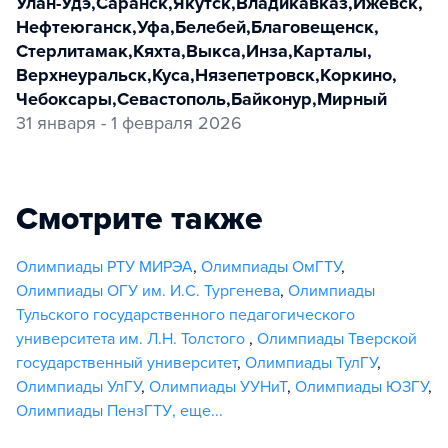
Улан-Удэ
,
Саранск
,
Якутск
,
Владикавказ
,
Ижевск
,
Нефтеюганск
,
Уфа
,
Белебей
,
Благовещенск
,
Стерлитамак
,
Кяхта
,
Выкса
,
Инза
,
Карталы
,
Верхнеуральск
,
Куса
,
Нязепетровск
,
Коркино
,
Чебоксары
,
Севастополь
,
Байконур
,
Мирный
31 января - 1 февраля 2026
Смотрите также
Олимпиады РТУ МИРЭА
,
Олимпиады ОмГТУ
,
Олимпиады ОГУ им. И.С. Тургенева
,
Олимпиады
Тульского государственного педагогического
университета им. Л.Н. Толстого
,
Олимпиады Тверской
государственный университет
,
Олимпиады ТулГУ
,
Олимпиады УлГУ
,
Олимпиады УУНиТ
,
Олимпиады ЮЗГУ
,
Олимпиады ПензГТУ
,
еще...