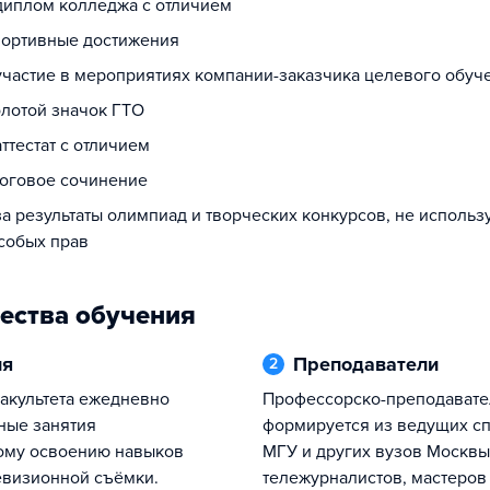
 диплом колледжа с отличием
спортивные достижения
 участие в мероприятиях компании-заказчика целевого обуч
олотой значок ГТО
аттестат с отличием
тоговое сочинение
за результаты олимпиад и творческих конкурсов, не исполь
собых прав
ества обучения
ия
Преподаватели
2
Профессорско-преподавательский
ные занятия
формируется из ведущих с
ому освоению навыков
МГУ и других вузов Москвы
евизионной съёмки.
тележурналистов, мастеров