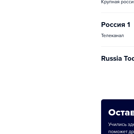
Крупная росси
Россия 1
Телеканал
Russia To
Остав
Учились зде
поможет др