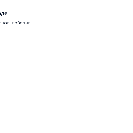
аде
енов, победив