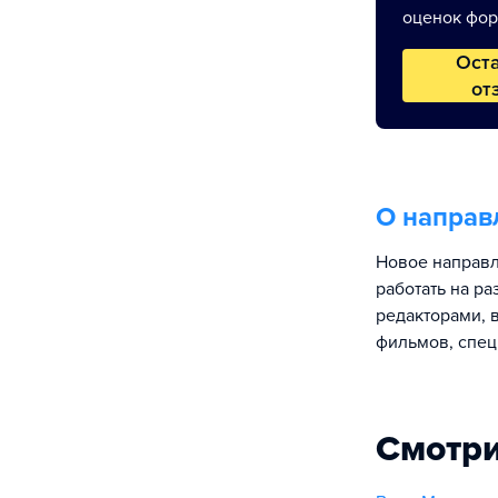
оценок фор
Ост
от
О направ
Новое направл
работать на р
редакторами, 
фильмов, спец
Смотри