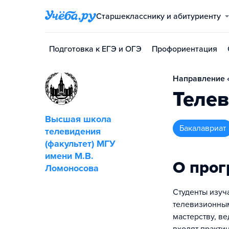
Старшекласснику и абитуриенту
Подготовка к ЕГЭ и ОГЭ
Профориентация
Направление «
Теле
Высшая школа
бакалавриат
телевидения
(факультет) МГУ
имени М.В.
О про
Ломоносова
Студенты изуч
телевизионным
мастерству, в