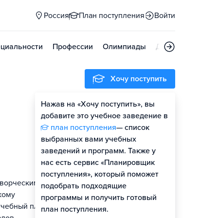
Россия
План поступления
Войти
циальности
Профессии
Олимпиады
Дни открытых д
Хочу поступить
Нажав на «Хочу поступить», вы
Оценить шансы
добавите это учебное заведение в
план поступления
— список
Гайд по поступлению
выбранных вами учебных
заведений и программ. Также у
нас есть сервис «Планировщик
поступления», который поможет
творческим
подобрать подходящие
кому
программы и получить готовый
учебный план
план поступления.