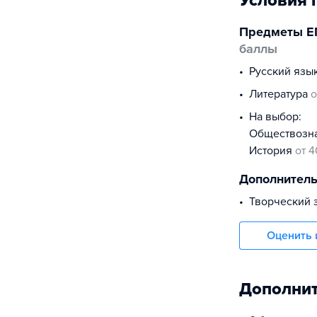
Условия 
Предметы Е
баллы
русский язы
литература
о
На выбор:
обществоз
история
от 4
Дополнител
творческий 
Оценить 
Дополнит