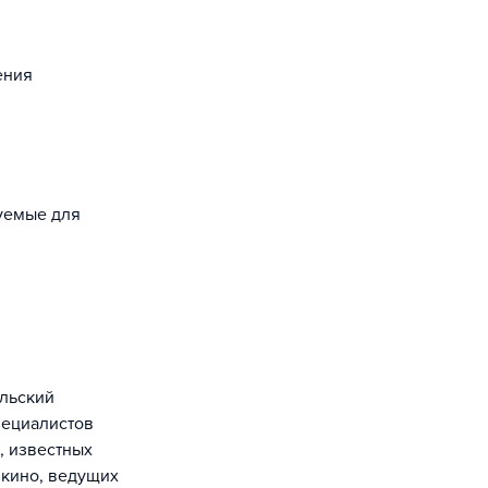
ения
зуемые для
пециалистов
, известных
 кино, ведущих