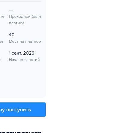
—
лл
Проходной балл
платное
40
ет
Мест на платное
1 сент. 2026
я
Начало занятий
чу поступить