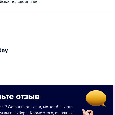
йская телекомпания.
day
ьте отзыв
сь? Оставьте отзыв, и, может быть, это
угим в выборе. Кроме этого, из ваших