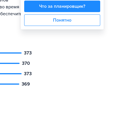
алов
Что за планировщик?
 во время
обеспечить
Понятно
373
370
373
369