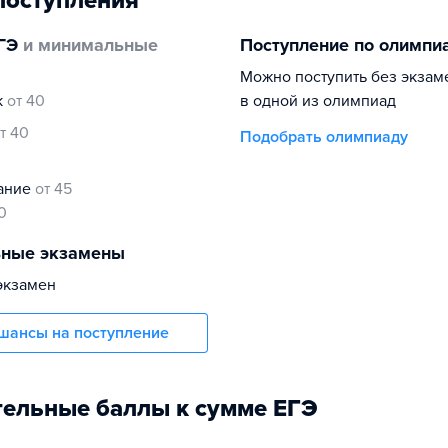
поступления
ГЭ
и минимальные
Поступление по олимпи
Можно поступить без экзам
к
от 40
в одной из олимпиад
т 40
Подобрать олимпиаду
нание
от 45
0
ьные экзамены
экзамен
шансы на поступление
ельные баллы к сумме ЕГЭ