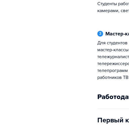
Студенты рабо
камерами, све
Мастер-
3
Для студентов всех курсов проводятся
мастер-классы
тележурналист
телережиссеро
телепрограмм 
работников ТВ
Работода
Первый к