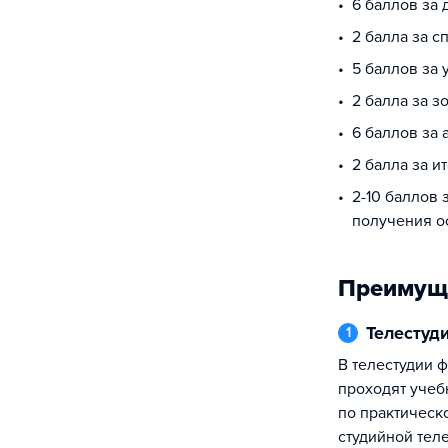
6 баллов за
2 балла за 
5 баллов за
2 балла за з
6 баллов за 
2 балла за и
2-10 баллов 
получения о
Преимущ
Телестуд
1
В телестудии факультета ежедневно
проходят учеб
по практическ
студийной тел