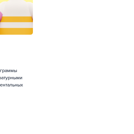
ограммы
ературными
ментальных