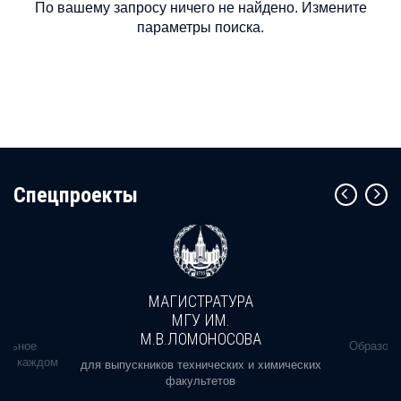
По вашему запросу ничего не найдено. Измените
параметры поиска.
Cпецпроекты
МАГИСТРАТУРА
МГУ ИМ.
М.В.ЛОМОНОСОВА
альное
Образова
ь в каждом
для выпускников технических и химических
факультетов