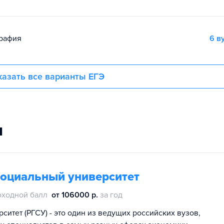
графия
6 в
азать все варианты ЕГЭ
и
социальный университет
оходной балл
от 106000 р.
за год
итет (РГСУ) - это один из ведущих российских вузов,