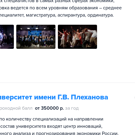
х специалистов в самых разных сферах экономики,
овка ведется по всем уровням образования – среднее
ециалитет, магистратура, аспирантура, ординатура.
верситет имени Г.В. Плеханова
роходной балл
от 350000 р.
за год
по количеству специализаций на направлении
 состав университета входят центр инноваций,
онного анализа и прогнозирования экономики России.