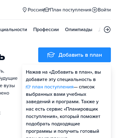
Россия
План поступления
Войти
циальности
Профессии
Олимпиады
Дни открытых д
ь
Добавить в план
ь,
Нажав на «Добавить в план», вы
 будущие
добавите эту специальность в
е вузы
план поступления
— список
рено
выбранных вами учебных
заведений и программ. Также у
нас есть сервис «Планировщик
х
поступления», который поможет
подобрать подходящие
программы и получить готовый