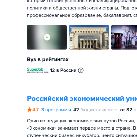
который готовит успешных и квалифицированны
политики и общественной жизни страны. Подгот
профессиональное образование, бакалавриат, сп
Вуз в рейтингах
12 в России
Российский экономический уни
4.7
3
программы
42
бюджетных мест
от 82
п
Один из ведущих экономических вузов России, 
«Экономика» занимает первое место в стране. В
студенческий бизнес-инкубатор, центр ситуаци