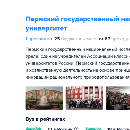
Пермский государственный на
университет
1
программа
25
бюджетных мест
от 67
проходн
Пермский государственный национальный иссле
Урале, один из учредителей Ассоциации класси
университетов России. Пермский государствен
и хозяйственную деятельность на основе принц
инноваций рационального природопользования
Вуз в рейтингах
10 в России
18 в Росс