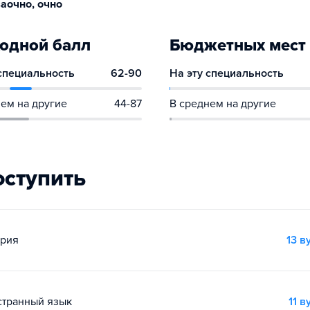
аочно, очно
одной балл
Бюджетных мест
 специальность
62-90
На эту специальность
ем на другие
44-87
В среднем на другие
оступить
ория
13 в
остранный язык
11 в