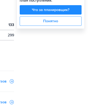
план поступления.
Что за планировщик?
Понятно
133
299
узов
узов