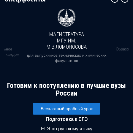
МАГИСТРАТУРА
МГУ ИМ.
М.В.ЛОМОНОСОВА
альное
Образова
ь в каждом
для выпускников технических и химических
факультетов
Готовим к поступлению в лучшие вузы
России
Бесплатный пробный урок
Подготовка к ЕГЭ
ЕГЭ по русскому языку